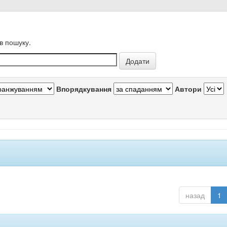
в пошуку.
Впорядкування
Автори
назад
1