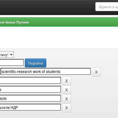
ені Івана Пулюя