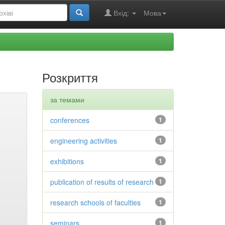
Вхід:
Мова
Розкриття
за темами
conferences
1
engineering activities
1
exhibitions
1
publication of results of research
1
research schools of faculties
1
seminars
1