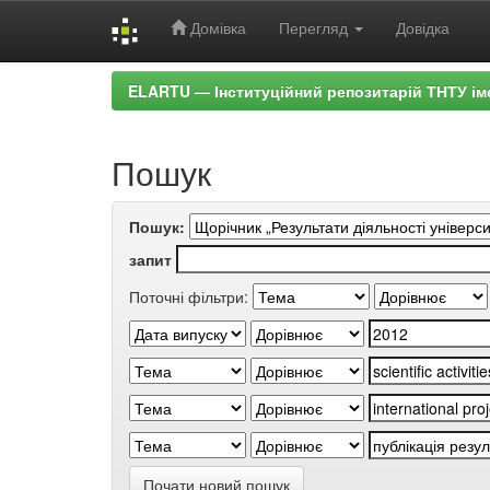
Домівка
Перегляд
Довідка
Skip
ELARTU — Інституційний репозитарій ТНТУ ім
navigation
Пошук
Пошук:
запит
Поточні фільтри:
Почати новий пошук