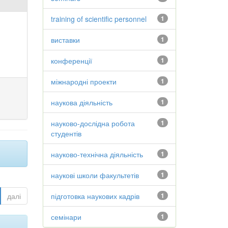
training of scientific personnel
1
виставки
1
конференції
1
міжнародні проекти
1
наукова діяльність
1
науково-дослідна робота
1
студентів
науково-технічна діяльність
1
наукові школи факультетів
1
далі
підготовка наукових кадрів
1
семінари
1