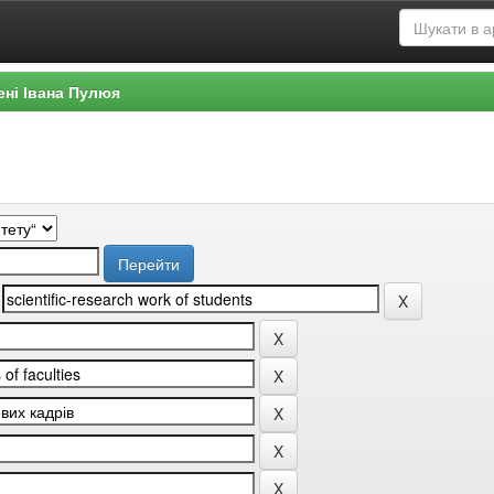
ені Івана Пулюя