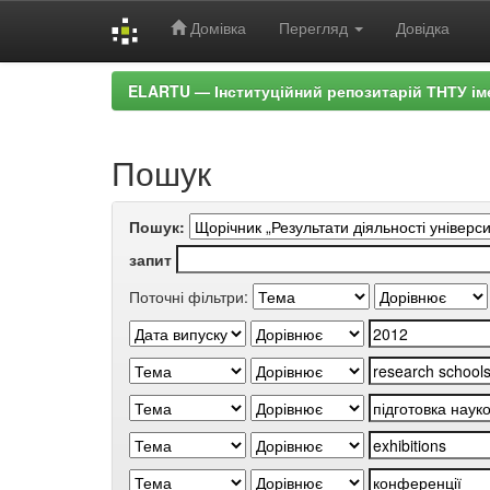
Домівка
Перегляд
Довідка
Skip
ELARTU — Інституційний репозитарій ТНТУ ім
navigation
Пошук
Пошук:
запит
Поточні фільтри: