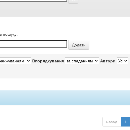
в пошуку.
Впорядкування
Автори
назад
1