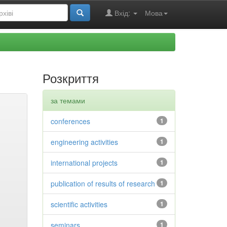
Вхід:
Мова
Розкриття
за темами
conferences
1
engineering activities
1
international projects
1
publication of results of research
1
scientific activities
1
seminars
1