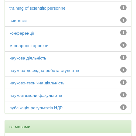
training of scientific personnel
1
виставки
1
конференції
1
міжнародні проекти
1
наукова діяльність
1
науково-дослідна робота студентів
1
науково-технічна діяльність
1
наукові школи факультетів
1
публікація результатів НДР
1
за мовами