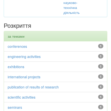
науково-
технічна
діяльність
Розкриття
за темами
conferences
1
engineering activities
1
exhibitions
1
international projects
1
publication of results of research
1
scientific activities
1
seminars
1