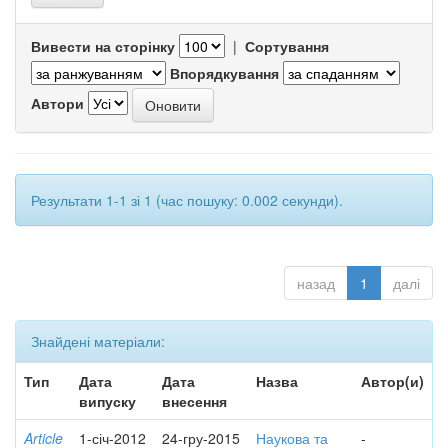
Вивести на сторінку
|
Сортування
Впорядкування
Автори
Результати 1-1 зі 1 (час пошуку: 0.002 секунди).
назад
1
далі
Знайдені матеріали:
Тип
Дата
Дата
Назва
Автор(и)
випуску
внесення
Article
1-січ-2012
24-гру-2015
Наукова та
-