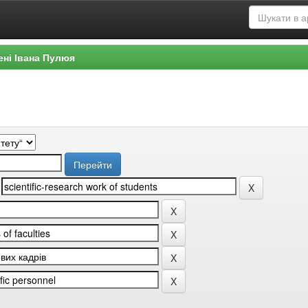
ені Івана Пулюя