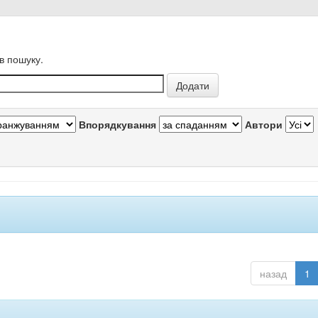
в пошуку.
Впорядкування
Автори
назад
1