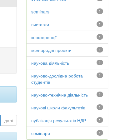
seminars
1
виставки
1
конференції
1
міжнародні проекти
1
наукова діяльність
1
науково-дослідна робота
1
студентів
науково-технічна діяльність
1
наукові школи факультетів
1
далі
публікація результатів НДР
1
семінари
1