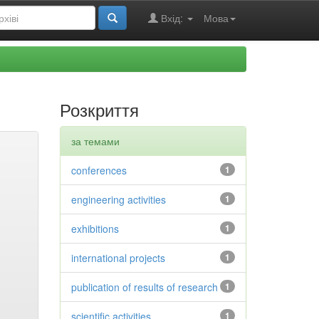
Вхід:
Мова
Розкриття
за темами
conferences
1
engineering activities
1
exhibitions
1
international projects
1
publication of results of research
1
scientific activities
1