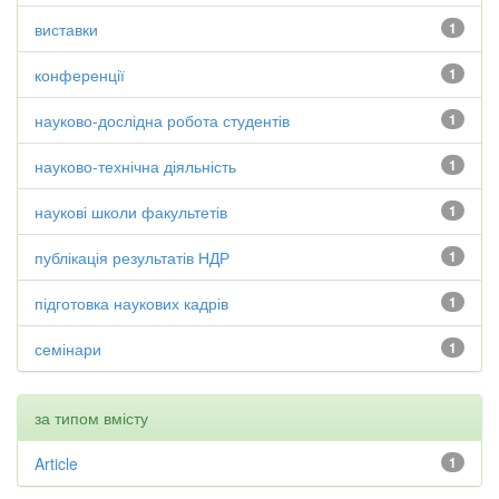
виставки
1
конференції
1
науково-дослідна робота студентів
1
науково-технічна діяльність
1
наукові школи факультетів
1
публікація результатів НДР
1
підготовка наукових кадрів
1
семінари
1
за типом вмісту
Article
1