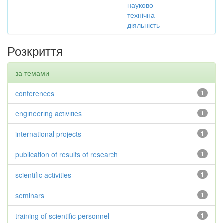
науково-
технічна
діяльність
Розкриття
за темами
conferences
1
engineering activities
1
international projects
1
publication of results of research
1
scientific activities
1
seminars
1
training of scientific personnel
1