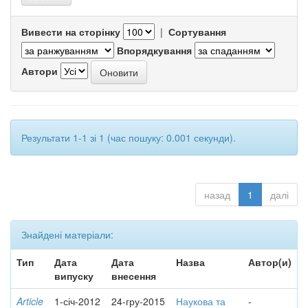
Вивести на сторінку
|
Сортування
Впорядкування
Автори
Результати 1-1 зі 1 (час пошуку: 0.001 секунди).
назад
1
далі
Знайдені матеріали:
Тип
Дата
Дата
Назва
Автор(и)
випуску
внесення
Article
1-січ-2012
24-гру-2015
Наукова та
-