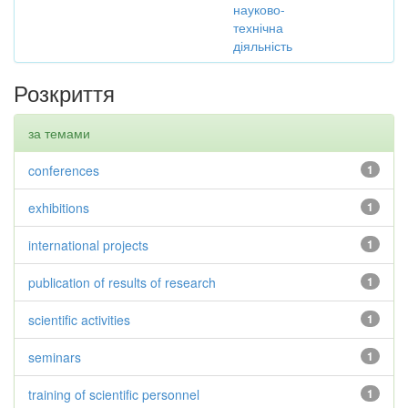
науково-
технічна
діяльність
Розкриття
за темами
conferences
1
exhibitions
1
international projects
1
publication of results of research
1
scientific activities
1
seminars
1
training of scientific personnel
1