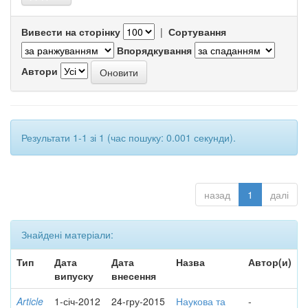
Вивести на сторінку
|
Сортування
Впорядкування
Автори
Результати 1-1 зі 1 (час пошуку: 0.001 секунди).
назад
1
далі
Знайдені матеріали:
Тип
Дата
Дата
Назва
Автор(и)
випуску
внесення
Article
1-січ-2012
24-гру-2015
Наукова та
-