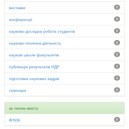
виставки
1
конференції
1
науково-дослідна робота студентів
1
науково-технічна діяльність
1
наукові школи факультетів
1
публікація результатів НДР
1
підготовка наукових кадрів
1
семінари
1
за типом вмісту
Article
1