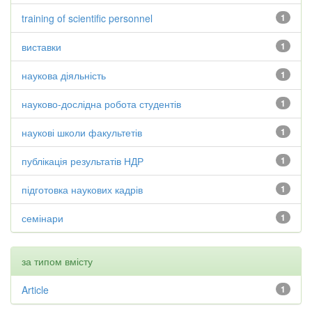
training of scientific personnel
1
виставки
1
наукова діяльність
1
науково-дослідна робота студентів
1
наукові школи факультетів
1
публікація результатів НДР
1
підготовка наукових кадрів
1
семінари
1
за типом вмісту
Article
1