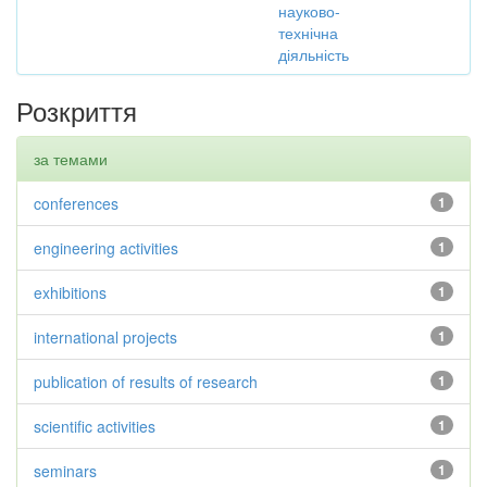
науково-
технічна
діяльність
Розкриття
за темами
conferences
1
engineering activities
1
exhibitions
1
international projects
1
publication of results of research
1
scientific activities
1
seminars
1