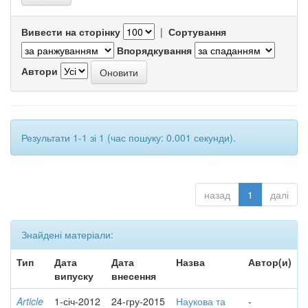
Вивести на сторінку
|
Сортування
Впорядкування
Автори
Результати 1-1 зі 1 (час пошуку: 0.001 секунди).
назад
1
далі
Знайдені матеріали:
Тип
Дата
Дата
Назва
Автор(и)
випуску
внесення
Article
1-січ-2012
24-гру-2015
Наукова та
-