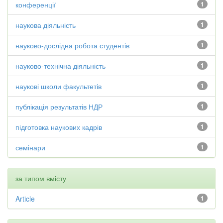
конференції
1
наукова діяльність
1
науково-дослідна робота студентів
1
науково-технічна діяльність
1
наукові школи факультетів
1
публікація результатів НДР
1
підготовка наукових кадрів
1
семінари
1
за типом вмісту
Article
1