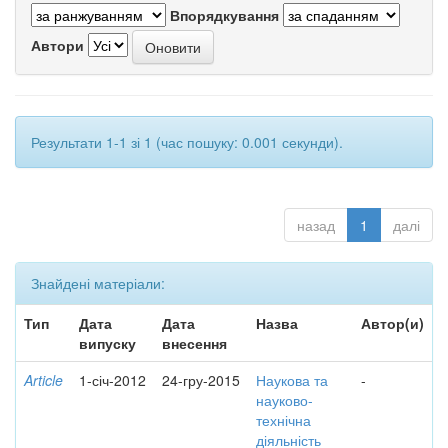
Впорядкування
Автори
Результати 1-1 зі 1 (час пошуку: 0.001 секунди).
назад
1
далі
Знайдені матеріали:
Тип
Дата
Дата
Назва
Автор(и)
випуску
внесення
Article
1-січ-2012
24-гру-2015
Наукова та
-
науково-
технічна
діяльність