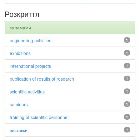
Розкриття
за темами
engineering activities
1
exhibitions
1
international projects
1
publication of results of research
1
scientific activities
1
seminars
1
training of scientific personnel
1
виставки
1