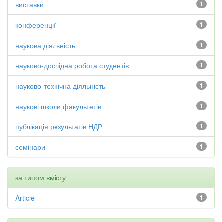
виставки
1
конференції
1
наукова діяльність
1
науково-дослідна робота студентів
1
науково-технічна діяльність
1
наукові школи факультетів
1
публікація результатів НДР
1
семінари
1
за типом вмісту
Article
1