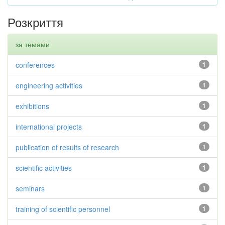
Розкриття
за темами
conferences
1
engineering activities
1
exhibitions
1
international projects
1
publication of results of research
1
scientific activities
1
seminars
1
training of scientific personnel
1