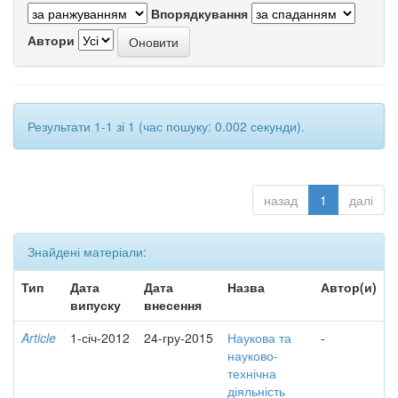
Впорядкування
Автори
Результати 1-1 зі 1 (час пошуку: 0.002 секунди).
назад
1
далі
Знайдені матеріали:
Тип
Дата
Дата
Назва
Автор(и)
випуску
внесення
Article
1-січ-2012
24-гру-2015
Наукова та
-
науково-
технічна
діяльність