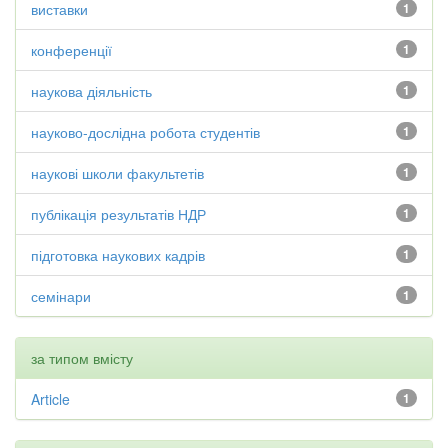
виставки
1
конференції
1
наукова діяльність
1
науково-дослідна робота студентів
1
наукові школи факультетів
1
публікація результатів НДР
1
підготовка наукових кадрів
1
семінари
1
за типом вмісту
Article
1