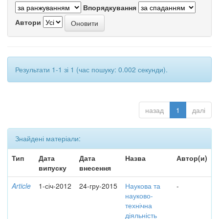
Впорядкування
Автори
Результати 1-1 зі 1 (час пошуку: 0.002 секунди).
назад
1
далі
Знайдені матеріали:
Тип
Дата
Дата
Назва
Автор(и)
випуску
внесення
Article
1-січ-2012
24-гру-2015
Наукова та
-
науково-
технічна
діяльність