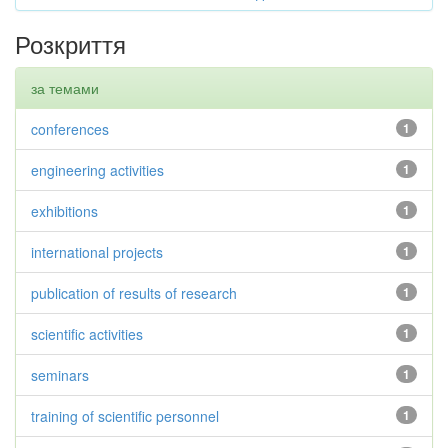
Розкриття
за темами
conferences
1
engineering activities
1
exhibitions
1
international projects
1
publication of results of research
1
scientific activities
1
seminars
1
training of scientific personnel
1