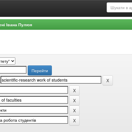
ені Івана Пулюя