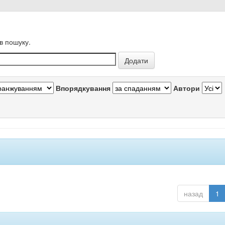
в пошуку.
Впорядкування
Автори
назад
1