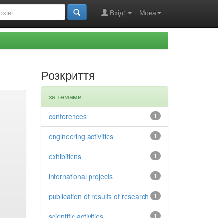
Вхід:
Мова
Розкриття
за темами
conferences
1
engineering activities
1
exhibitions
1
international projects
1
publication of results of research
1
scientific activities
1