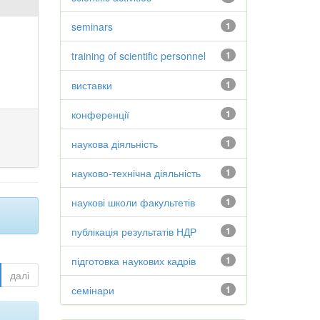
seminars
1
training of scientific personnel
1
виставки
1
конференції
1
наукова діяльність
1
науково-технічна діяльність
1
наукові школи факультетів
1
публікація результатів НДР
1
підготовка наукових кадрів
1
далі
семінари
1