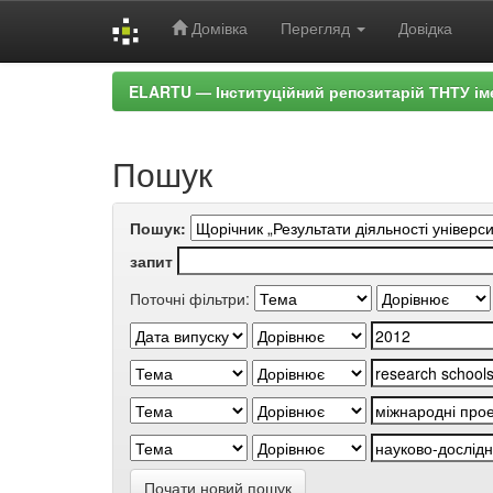
Домівка
Перегляд
Довідка
Skip
ELARTU — Інституційний репозитарій ТНТУ ім
navigation
Пошук
Пошук:
запит
Поточні фільтри:
Почати новий пошук