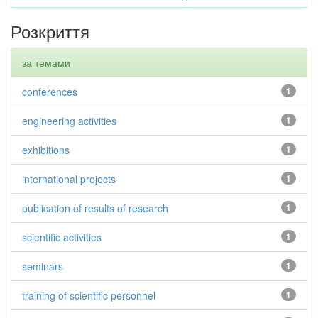
Розкриття
за темами
conferences
1
engineering activities
1
exhibitions
1
international projects
1
publication of results of research
1
scientific activities
1
seminars
1
training of scientific personnel
1