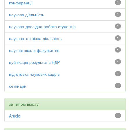
конференції
1
наукова діяльність
1
науково-дослідна робота студентів
1
науково-технічна діяльність
1
наукові школи факультетів
1
публікація результатів НДР
1
підготовка наукових кадрів
1
семінари
1
за типом вмісту
Article
1