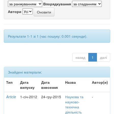
Впорядкування
Автори
Результати 1-1 зі 1 (час пошуку: 0.001 секунди).
назад
1
далі
Знайдені матеріали:
Тип
Дата
Дата
Назва
Автор(и)
випуску
внесення
Article
1-січ-2012
24-гру-2015
Наукова та
-
науково-
технічна
діяльність