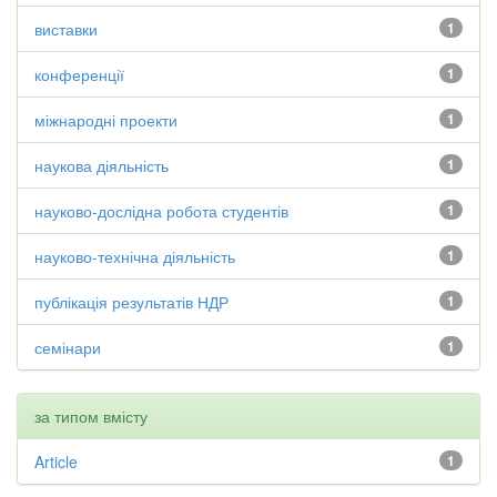
виставки
1
конференції
1
міжнародні проекти
1
наукова діяльність
1
науково-дослідна робота студентів
1
науково-технічна діяльність
1
публікація результатів НДР
1
семінари
1
за типом вмісту
Article
1