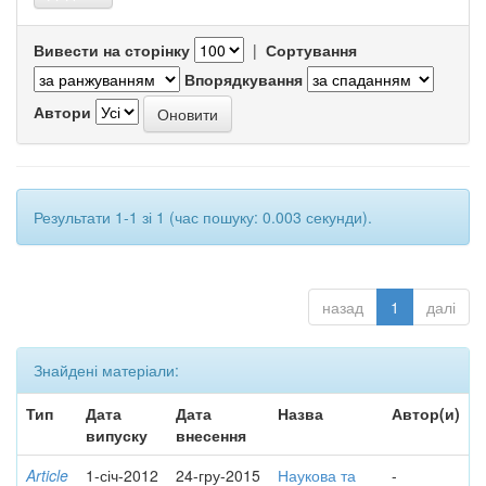
Вивести на сторінку
|
Сортування
Впорядкування
Автори
Результати 1-1 зі 1 (час пошуку: 0.003 секунди).
назад
1
далі
Знайдені матеріали:
Тип
Дата
Дата
Назва
Автор(и)
випуску
внесення
Article
1-січ-2012
24-гру-2015
Наукова та
-