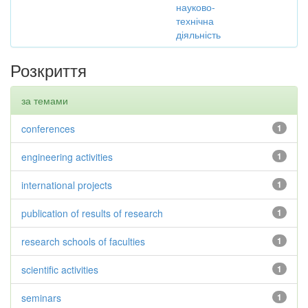
науково-
технічна
діяльність
Розкриття
за темами
conferences
1
engineering activities
1
international projects
1
publication of results of research
1
research schools of faculties
1
scientific activities
1
seminars
1