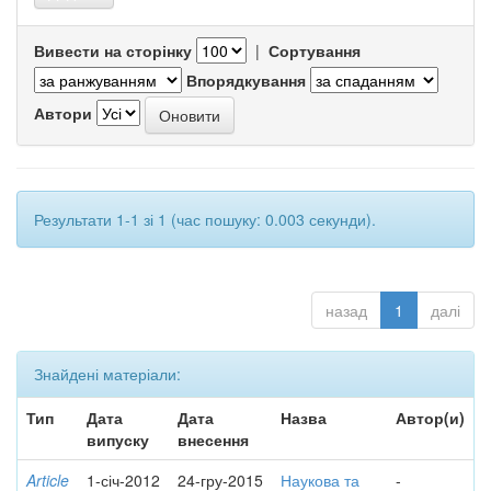
Вивести на сторінку
|
Сортування
Впорядкування
Автори
Результати 1-1 зі 1 (час пошуку: 0.003 секунди).
назад
1
далі
Знайдені матеріали:
Тип
Дата
Дата
Назва
Автор(и)
випуску
внесення
Article
1-січ-2012
24-гру-2015
Наукова та
-