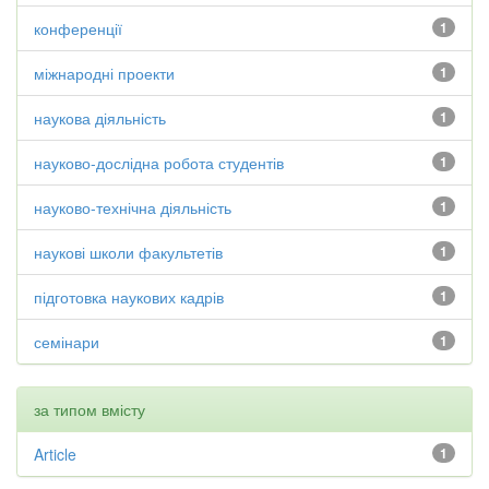
конференції
1
міжнародні проекти
1
наукова діяльність
1
науково-дослідна робота студентів
1
науково-технічна діяльність
1
наукові школи факультетів
1
підготовка наукових кадрів
1
семінари
1
за типом вмісту
Article
1