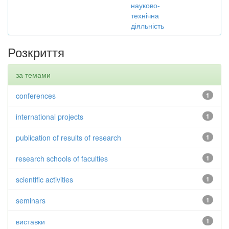
науково-
технічна
діяльність
Розкриття
за темами
conferences
1
international projects
1
publication of results of research
1
research schools of faculties
1
scientific activities
1
seminars
1
виставки
1