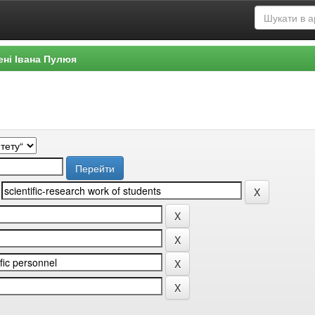
ені Івана Пулюя