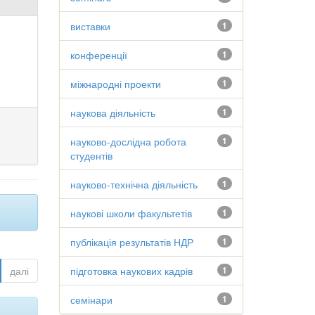
виставки
1
конференції
1
міжнародні проекти
1
наукова діяльність
1
науково-дослідна робота
1
студентів
науково-технічна діяльність
1
наукові школи факультетів
1
публікація результатів НДР
1
далі
підготовка наукових кадрів
1
семінари
1