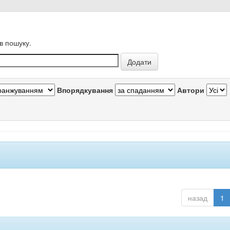
в пошуку.
Впорядкування
Автори
назад
1