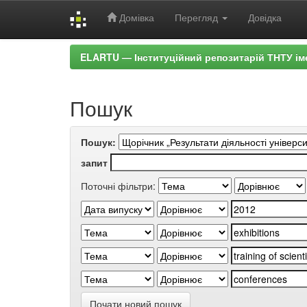
Домівка
Перегляд
Довідка
Skip
ELARTU — Інституційний репозитарій ТНТУ ім
navigation
Пошук
Пошук:
запит
Поточні фільтри:
Почати новий пошук