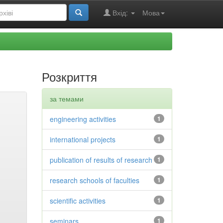
Вхід:
Мова
Розкриття
за темами
engineering activities
1
international projects
1
publication of results of research
1
research schools of faculties
1
scientific activities
1
seminars
1