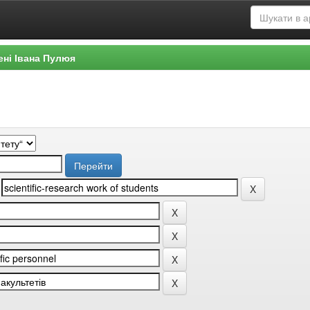
ені Івана Пулюя