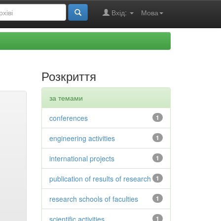
Вхід:
Мова
Розкриття
за темами
conferences
1
engineering activities
1
international projects
1
publication of results of research
1
research schools of faculties
1
scientific activities
1