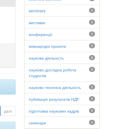
seminars
1
виставки
1
конференції
1
міжнародні проекти
1
наукова діяльність
1
науково-дослідна робота
1
студентів
науково-технічна діяльність
1
публікація результатів НДР
1
далі
підготовка наукових кадрів
1
семінари
1