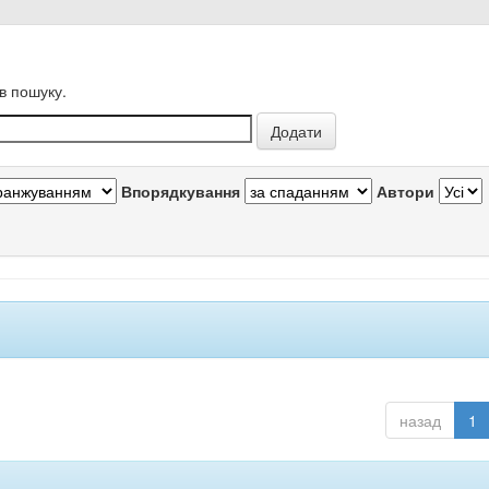
в пошуку.
Впорядкування
Автори
назад
1