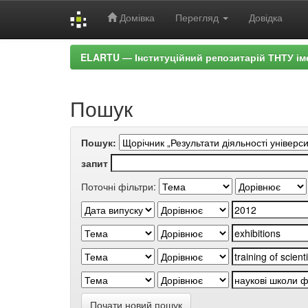
Домівка
Перегляд
Довідка
Skip
ELARTU — Інституційний репозитарій ТНТУ ім
navigation
Пошук
Пошук:
запит
Поточні фільтри:
Почати новий пошук