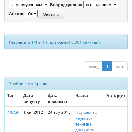
Впорядкування
Автори
Результати 1-1 зі 1 (час пошуку: 0.001 секунди).
назад
1
далі
Знайдені матеріали:
Тип
Дата
Дата
Назва
Автор(и)
випуску
внесення
Article
1-січ-2012
24-гру-2015
Наукова та
-
науково-
технічна
діяльність