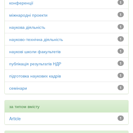
конференції
1
міжнародні проекти
1
наукова діяльність
1
науково-технічна діяльність
1
наукові школи факультетів
1
публікація результатів НДР
1
підготовка наукових кадрів
1
семінари
1
за типом вмісту
Article
1