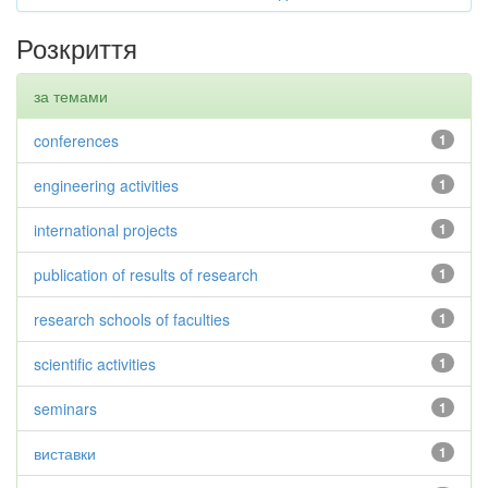
Розкриття
за темами
conferences
1
engineering activities
1
international projects
1
publication of results of research
1
research schools of faculties
1
scientific activities
1
seminars
1
виставки
1