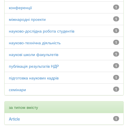
конференції
1
міжнародні проекти
1
науково-дослідна робота студентів
1
науково-технічна діяльність
1
наукові школи факультетів
1
публікація результатів НДР
1
підготовка наукових кадрів
1
семінари
1
за типом вмісту
Article
1