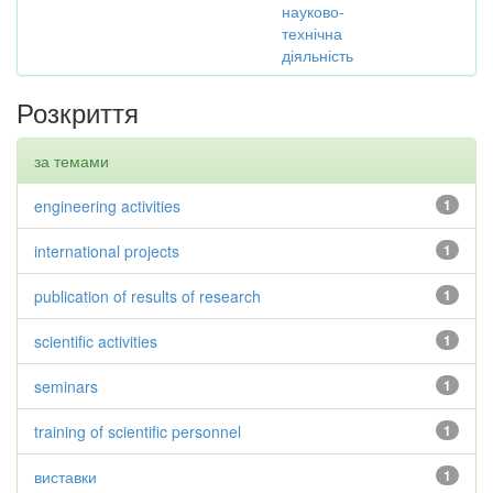
науково-
технічна
діяльність
Розкриття
за темами
engineering activities
1
international projects
1
publication of results of research
1
scientific activities
1
seminars
1
training of scientific personnel
1
виставки
1