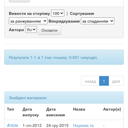
Вивести на сторінку
|
Сортування
Впорядкування
Автори
Результати 1-1 зі 1 (час пошуку: 0.001 секунди).
назад
1
далі
Знайдені матеріали:
Тип
Дата
Дата
Назва
Автор(и)
випуску
внесення
Article
1-січ-2012
24-гру-2015
Наукова та
-