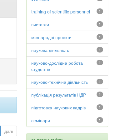
training of scientific personnel
1
виставки
1
міжнародні проекти
1
наукова діяльність
1
науково-дослідна робота
1
студентів
науково-технічна діяльність
1
публікація результатів НДР
1
підготовка наукових кадрів
1
семінари
1
далі
за типом вмісту