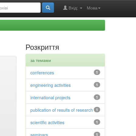
Вхід:
Мова
Розкриття
за темами
conferences
1
engineering activities
1
international projects
1
publication of results of research
1
scientific activities
1
seminars
1