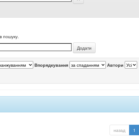
в пошуку.
Впорядкування
Автори
назад
1