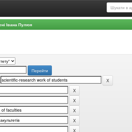
ені Івана Пулюя