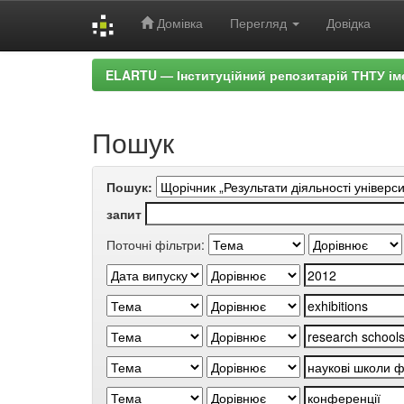
Домівка
Перегляд
Довідка
Skip
ELARTU — Інституційний репозитарій ТНТУ ім
navigation
Пошук
Пошук:
запит
Поточні фільтри: