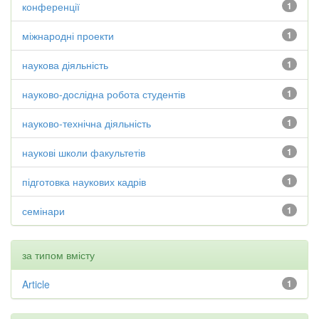
конференції
1
міжнародні проекти
1
наукова діяльність
1
науково-дослідна робота студентів
1
науково-технічна діяльність
1
наукові школи факультетів
1
підготовка наукових кадрів
1
семінари
1
за типом вмісту
Article
1