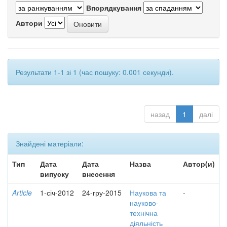
Впорядкування
Автори
Результати 1-1 зі 1 (час пошуку: 0.001 секунди).
назад
1
далі
Знайдені матеріали:
Тип
Дата
Дата
Назва
Автор(и)
випуску
внесення
Article
1-січ-2012
24-гру-2015
Наукова та
-
науково-
технічна
діяльність