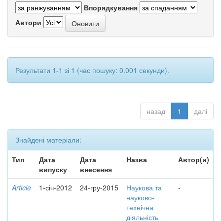
Впорядкування
Автори
Результати 1-1 зі 1 (час пошуку: 0.001 секунди).
назад
1
далі
Знайдені матеріали:
Тип
Дата
Дата
Назва
Автор(и)
випуску
внесення
Article
1-січ-2012
24-гру-2015
Наукова та
-
науково-
технічна
діяльність