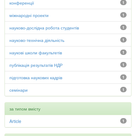
конференції
1
міжнародні проекти
1
науково-дослідна робота студентів
1
науково-технічна діяльність
1
наукові школи факультетів
1
публікація результатів НДР
1
підготовка наукових кадрів
1
семінари
1
за типом вмісту
Article
1