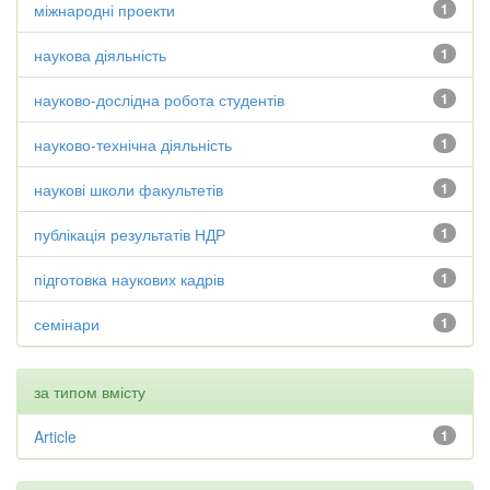
міжнародні проекти
1
наукова діяльність
1
науково-дослідна робота студентів
1
науково-технічна діяльність
1
наукові школи факультетів
1
публікація результатів НДР
1
підготовка наукових кадрів
1
семінари
1
за типом вмісту
Article
1