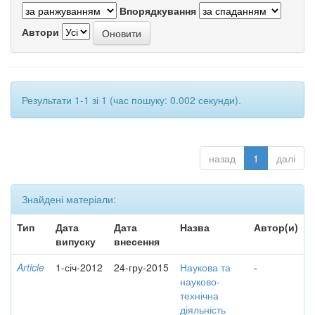
Впорядкування
Автори
Результати 1-1 зі 1 (час пошуку: 0.002 секунди).
назад
1
далі
Знайдені матеріали:
Тип
Дата
Дата
Назва
Автор(и)
випуску
внесення
Article
1-січ-2012
24-гру-2015
Наукова та
-
науково-
технічна
діяльність