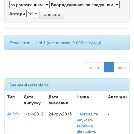
Впорядкування
Автори
Результати 1-1 зі 1 (час пошуку: 0.003 секунди).
назад
1
далі
Знайдені матеріали:
Тип
Дата
Дата
Назва
Автор(и)
випуску
внесення
Article
1-січ-2012
24-гру-2015
Наукова та
-
науково-
технічна
діяльність