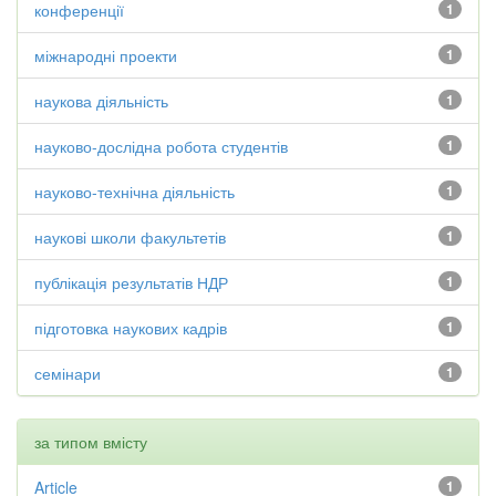
конференції
1
міжнародні проекти
1
наукова діяльність
1
науково-дослідна робота студентів
1
науково-технічна діяльність
1
наукові школи факультетів
1
публікація результатів НДР
1
підготовка наукових кадрів
1
семінари
1
за типом вмісту
Article
1