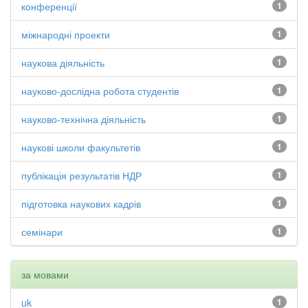
конференції
1
міжнародні проекти
1
наукова діяльність
1
науково-дослідна робота студентів
1
науково-технічна діяльність
1
наукові школи факультетів
1
публікація результатів НДР
1
підготовка наукових кадрів
1
семінари
1
за мовами
uk
1