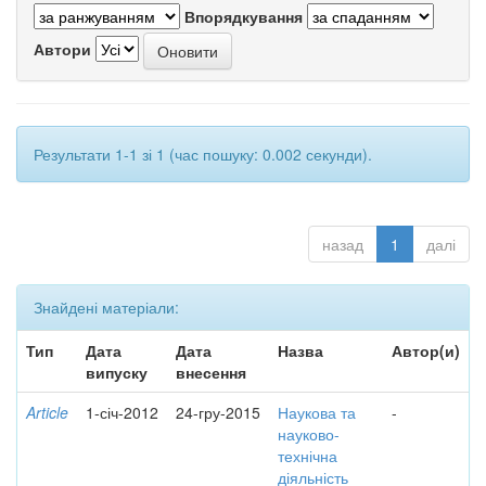
Впорядкування
Автори
Результати 1-1 зі 1 (час пошуку: 0.002 секунди).
назад
1
далі
Знайдені матеріали:
Тип
Дата
Дата
Назва
Автор(и)
випуску
внесення
Article
1-січ-2012
24-гру-2015
Наукова та
-
науково-
технічна
діяльність