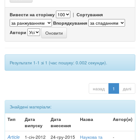
Вивести на сторінку
|
Сортування
Впорядкування
Автори
Результати 1-1 зі 1 (час пошуку: 0.002 секунди).
назад
1
далі
Знайдені матеріали:
Тип
Дата
Дата
Назва
Автор(и)
випуску
внесення
Article
1-січ-2012
24-гру-2015
Наукова та
-