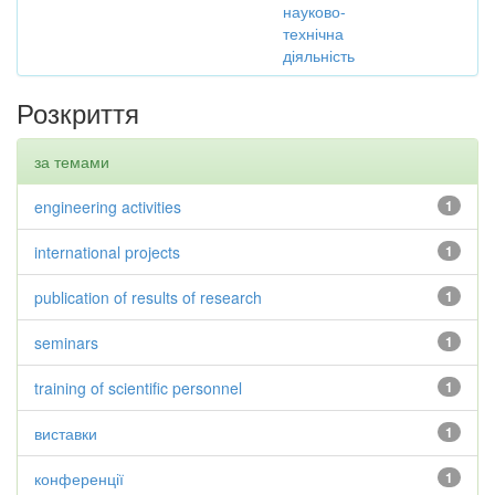
науково-
технічна
діяльність
Розкриття
за темами
engineering activities
1
international projects
1
publication of results of research
1
seminars
1
training of scientific personnel
1
виставки
1
конференції
1