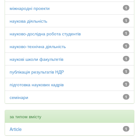
міжнародні проекти
1
наукова діяльність
1
науково-дослідна робота студентів
1
науково-технічна діяльність
1
наукові школи факультетів
1
публікація результатів НДР
1
підготовка наукових кадрів
1
семінари
1
за типом вмісту
Article
1