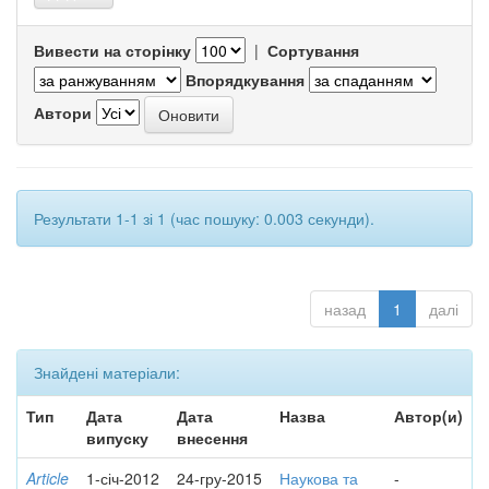
Вивести на сторінку
|
Сортування
Впорядкування
Автори
Результати 1-1 зі 1 (час пошуку: 0.003 секунди).
назад
1
далі
Знайдені матеріали:
Тип
Дата
Дата
Назва
Автор(и)
випуску
внесення
Article
1-січ-2012
24-гру-2015
Наукова та
-