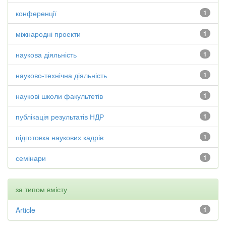
конференції
1
міжнародні проекти
1
наукова діяльність
1
науково-технічна діяльність
1
наукові школи факультетів
1
публікація результатів НДР
1
підготовка наукових кадрів
1
семінари
1
за типом вмісту
Article
1