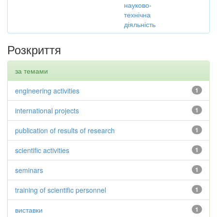
науково-
технічна
діяльність
Розкриття
за темами
engineering activities
1
international projects
1
publication of results of research
1
scientific activities
1
seminars
1
training of scientific personnel
1
виставки
1