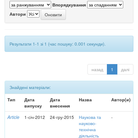
Впорядкування
Автори
Результати 1-1 зі 1 (час пошуку: 0.001 секунди).
назад
1
далі
Знайдені матеріали:
Тип
Дата
Дата
Назва
Автор(и)
випуску
внесення
Article
1-січ-2012
24-гру-2015
Наукова та
-
науково-
технічна
діяльність