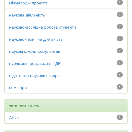
міжнародні проекти
1
наукова діяльність
1
науково-дослідна робота студентів
1
науково-технічна діяльність
1
наукові школи факультетів
1
публікація результатів НДР
1
підготовка наукових кадрів
1
семінари
1
за типом вмісту
Article
1