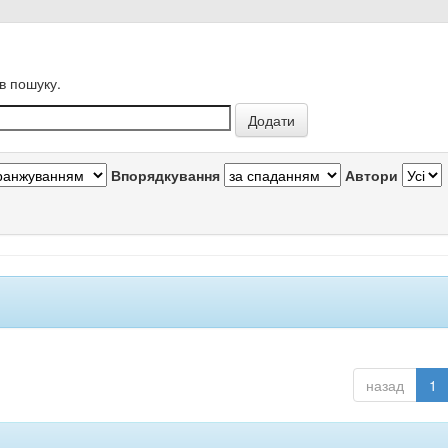
в пошуку.
Впорядкування
Автори
назад
1