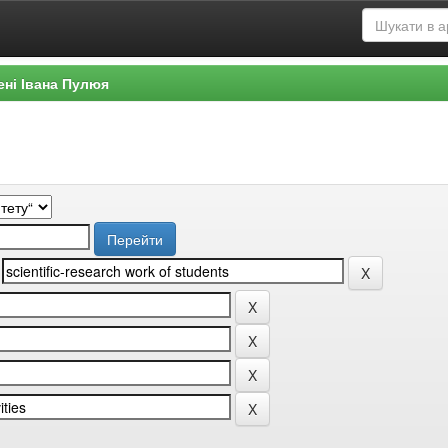
ені Івана Пулюя