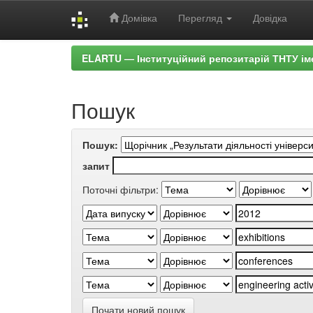
Домівка
Перегляд
Довідка
Skip
ELARTU — Інституційний репозитарій ТНТУ ім
navigation
Пошук
Пошук:
запит
Поточні фільтри:
Почати новий пошук