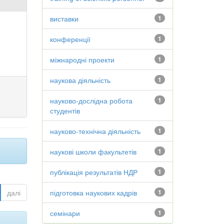
виставки
1
конференції
1
міжнародні проекти
1
наукова діяльність
1
науково-дослідна робота
1
студентів
науково-технічна діяльність
1
наукові школи факультетів
1
публікація результатів НДР
1
далі
підготовка наукових кадрів
1
семінари
1