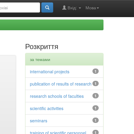
Вхід:
Мова
Розкриття
за темами
international projects
1
publication of results of research
1
research schools of faculties
1
scientific activities
1
seminars
1
training of scientific personnel
1