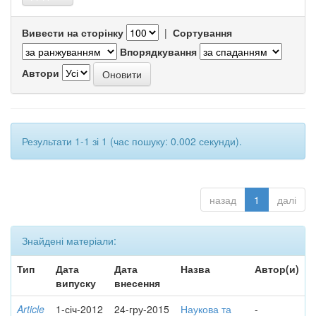
Вивести на сторінку
|
Сортування
Впорядкування
Автори
Результати 1-1 зі 1 (час пошуку: 0.002 секунди).
назад
1
далі
Знайдені матеріали:
Тип
Дата
Дата
Назва
Автор(и)
випуску
внесення
Article
1-січ-2012
24-гру-2015
Наукова та
-