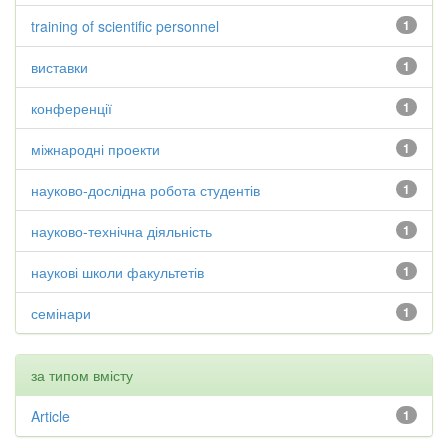
training of scientific personnel
1
виставки
1
конференції
1
міжнародні проекти
1
науково-дослідна робота студентів
1
науково-технічна діяльність
1
наукові школи факультетів
1
семінари
1
за типом вмісту
Article
1