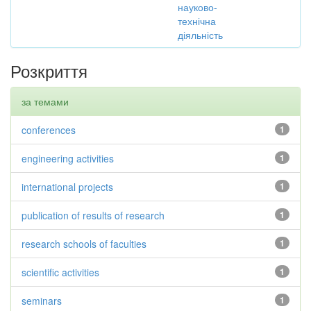
науково-
технічна
діяльність
Розкриття
за темами
conferences
1
engineering activities
1
international projects
1
publication of results of research
1
research schools of faculties
1
scientific activities
1
seminars
1