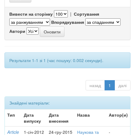
Вивести на сторінку
|
Сортування
Впорядкування
Автори
Результати 1-1 зі 1 (час пошуку: 0.002 секунди).
назад
1
далі
Знайдені матеріали:
Тип
Дата
Дата
Назва
Автор(и)
випуску
внесення
Article
1-січ-2012
24-гру-2015
Наукова та
-