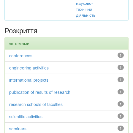
науково-
технічна
діяльність
Розкриття
за темами
conferences
1
engineering activities
1
international projects
1
publication of results of research
1
research schools of faculties
1
scientific activities
1
seminars
1