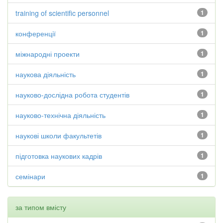
training of scientific personnel
1
конференції
1
міжнародні проекти
1
наукова діяльність
1
науково-дослідна робота студентів
1
науково-технічна діяльність
1
наукові школи факультетів
1
підготовка наукових кадрів
1
семінари
1
за типом вмісту