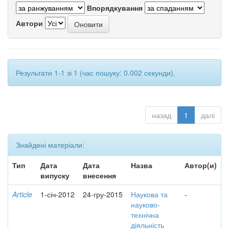
Впорядкування
Автори
Результати 1-1 зі 1 (час пошуку: 0.002 секунди).
назад
1
далі
Знайдені матеріали:
Тип
Дата
Дата
Назва
Автор(и)
випуску
внесення
Article
1-січ-2012
24-гру-2015
Наукова та
-
науково-
технічна
діяльність