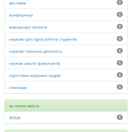
виставки
1
конференції
1
міжнародні проекти
1
науково-дослідна робота студентів
1
науково-технічна діяльність
1
наукові школи факультетів
1
підготовка наукових кадрів
1
семінари
1
за типом вмісту
Article
1