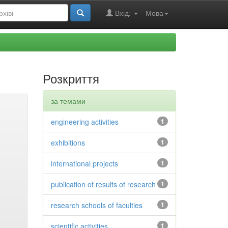
Вхід:
Мова
Розкриття
за темами
engineering activities
1
exhibitions
1
international projects
1
publication of results of research
1
research schools of faculties
1
scientific activities
1