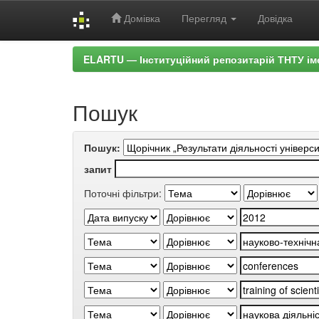
Домівка
Перегляд
Довідка
Skip
ELARTU — Інституційний репозитарій ТНТУ ім
navigation
Пошук
Пошук:
запит
Поточні фільтри: