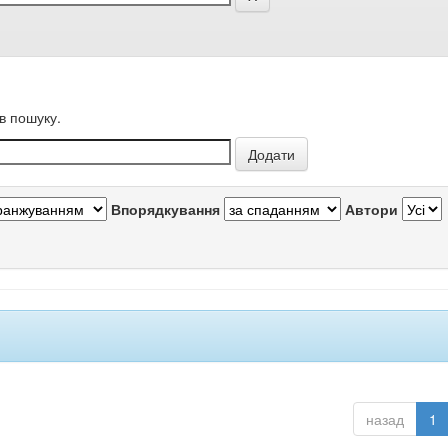
в пошуку.
Впорядкування
Автори
назад
1