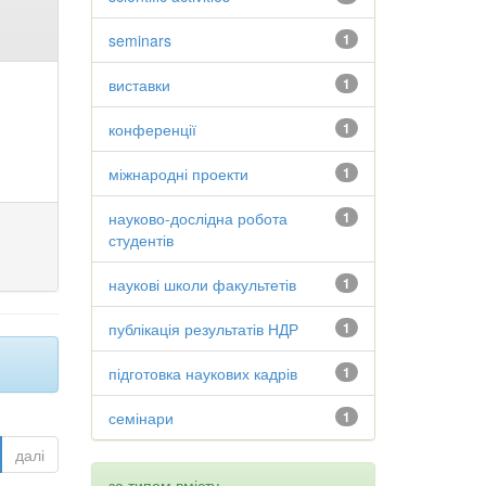
seminars
1
виставки
1
конференції
1
міжнародні проекти
1
науково-дослідна робота
1
студентів
наукові школи факультетів
1
публікація результатів НДР
1
підготовка наукових кадрів
1
семінари
1
далі
за типом вмісту