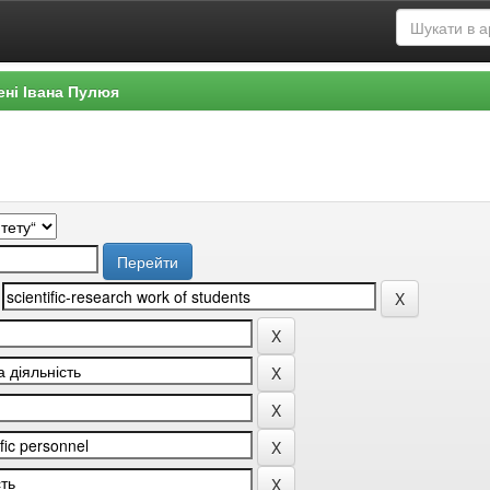
ені Івана Пулюя