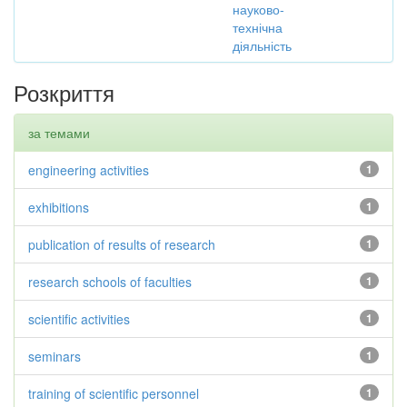
науково-
технічна
діяльність
Розкриття
за темами
engineering activities
1
exhibitions
1
publication of results of research
1
research schools of faculties
1
scientific activities
1
seminars
1
training of scientific personnel
1