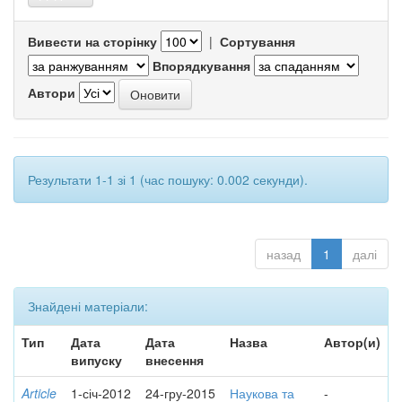
Вивести на сторінку
|
Сортування
Впорядкування
Автори
Результати 1-1 зі 1 (час пошуку: 0.002 секунди).
назад
1
далі
Знайдені матеріали:
Тип
Дата
Дата
Назва
Автор(и)
випуску
внесення
Article
1-січ-2012
24-гру-2015
Наукова та
-