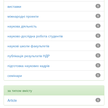
виставки
1
міжнародні проекти
1
наукова діяльність
1
науково-дослідна робота студентів
1
наукові школи факультетів
1
публікація результатів НДР
1
підготовка наукових кадрів
1
семінари
1
за типом вмісту
Article
1