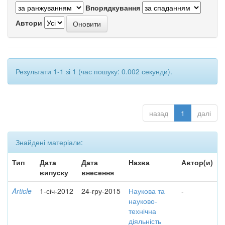
Впорядкування
Автори
Результати 1-1 зі 1 (час пошуку: 0.002 секунди).
назад
1
далі
Знайдені матеріали:
Тип
Дата
Дата
Назва
Автор(и)
випуску
внесення
Article
1-січ-2012
24-гру-2015
Наукова та
-
науково-
технічна
діяльність