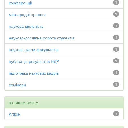
конференції
1
міжнародні проекти
1
наукова діяльність
1
науково-дослідна робота студентів
1
наукові школи факультетів
1
публікація результатів НДР
1
підготовка наукових кадрів
1
семінари
1
за типом вмісту
Article
1