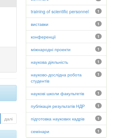
training of scientific personnel
1
виставки
1
конференції
1
міжнародні проекти
1
наукова діяльність
1
науково-дослідна робота
1
студентів
наукові школи факультетів
1
публікація результатів НДР
1
далі
підготовка наукових кадрів
1
семінари
1