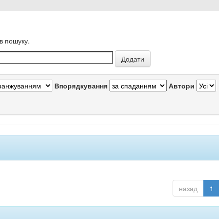
в пошуку.
Впорядкування
Автори
назад
1