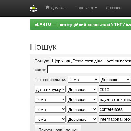
Домівка
Перегляд
Довідка
Skip
ELARTU — Інституційний репозитарій ТНТУ ім
navigation
Пошук
Пошук:
запит
Поточні фільтри:
Почати новий пошук