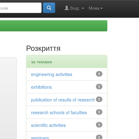
Вхід:
Мова
Розкриття
за темами
engineering activities
1
exhibitions
1
publication of results of research
1
research schools of faculties
1
scientific activities
1
seminars
1