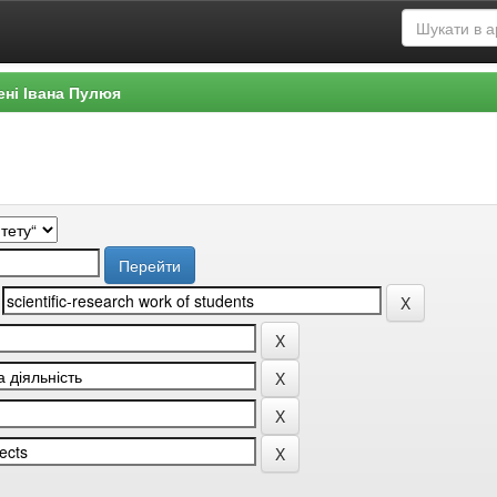
ені Івана Пулюя