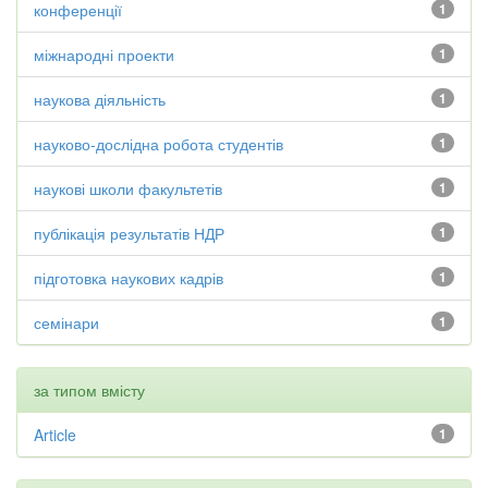
конференції
1
міжнародні проекти
1
наукова діяльність
1
науково-дослідна робота студентів
1
наукові школи факультетів
1
публікація результатів НДР
1
підготовка наукових кадрів
1
семінари
1
за типом вмісту
Article
1