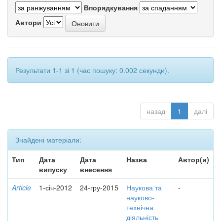
Впорядкування
Автори
Результати 1-1 зі 1 (час пошуку: 0.002 секунди).
назад
1
далі
Знайдені матеріали:
Тип
Дата
Дата
Назва
Автор(и)
випуску
внесення
Article
1-січ-2012
24-гру-2015
Наукова та
-
науково-
технічна
діяльність