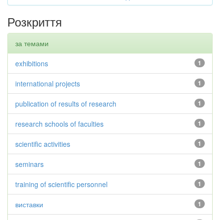
Розкриття
за темами
exhibitions
1
international projects
1
publication of results of research
1
research schools of faculties
1
scientific activities
1
seminars
1
training of scientific personnel
1
виставки
1