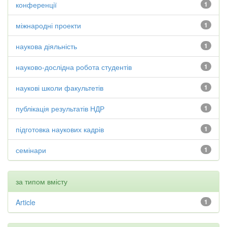
конференції
1
міжнародні проекти
1
наукова діяльність
1
науково-дослідна робота студентів
1
наукові школи факультетів
1
публікація результатів НДР
1
підготовка наукових кадрів
1
семінари
1
за типом вмісту
Article
1