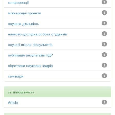
конференції
1
міжнародні проекти
1
наукова діяльність
1
науково-дослідна робота студентів
1
наукові школи факультетів
1
публікація результатів НДР
1
підготовка наукових кадрів
1
семінари
1
за типом вмісту
Article
1