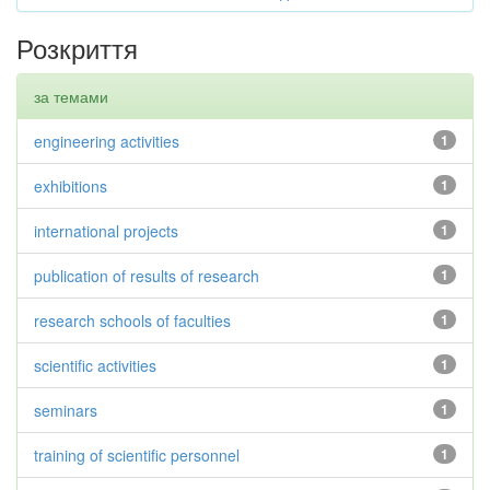
Розкриття
за темами
engineering activities
1
exhibitions
1
international projects
1
publication of results of research
1
research schools of faculties
1
scientific activities
1
seminars
1
training of scientific personnel
1