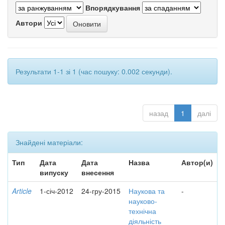
Впорядкування
Автори
Результати 1-1 зі 1 (час пошуку: 0.002 секунди).
назад
1
далі
Знайдені матеріали:
Тип
Дата
Дата
Назва
Автор(и)
випуску
внесення
Article
1-січ-2012
24-гру-2015
Наукова та
-
науково-
технічна
діяльність