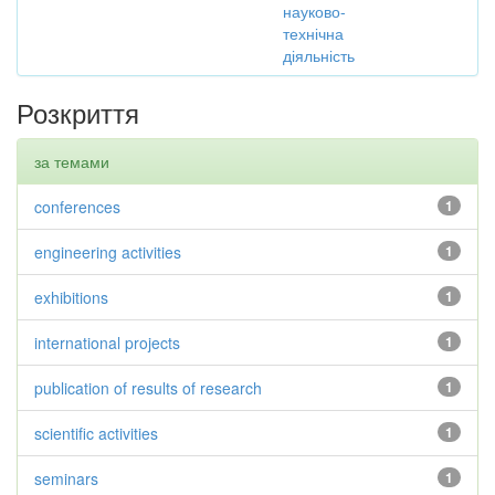
науково-
технічна
діяльність
Розкриття
за темами
conferences
1
engineering activities
1
exhibitions
1
international projects
1
publication of results of research
1
scientific activities
1
seminars
1