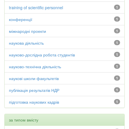
training of scientific personnel
1
конференції
1
міжнародні проекти
1
наукова діяльність
1
науково-дослідна робота студентів
1
науково-технічна діяльність
1
наукові школи факультетів
1
публікація результатів НДР
1
підготовка наукових кадрів
1
за типом вмісту