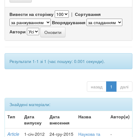
Вивести на сторінку
|
Сортування
Впорядкування
Автори
Результати 1-1 зі 1 (час пошуку: 0.001 секунди).
назад
1
далі
Знайдені матеріали:
Тип
Дата
Дата
Назва
Автор(и)
випуску
внесення
Article
1-січ-2012
24-гру-2015
Наукова та
-