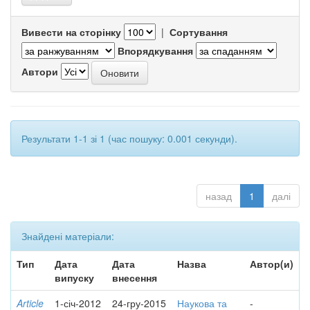
Вивести на сторінку
|
Сортування
Впорядкування
Автори
Результати 1-1 зі 1 (час пошуку: 0.001 секунди).
назад
1
далі
Знайдені матеріали:
Тип
Дата
Дата
Назва
Автор(и)
випуску
внесення
Article
1-січ-2012
24-гру-2015
Наукова та
-