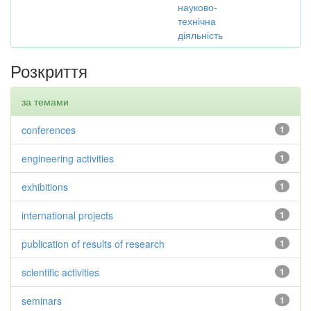
науково-
технічна
діяльність
Розкриття
за темами
conferences
1
engineering activities
1
exhibitions
1
international projects
1
publication of results of research
1
scientific activities
1
seminars
1