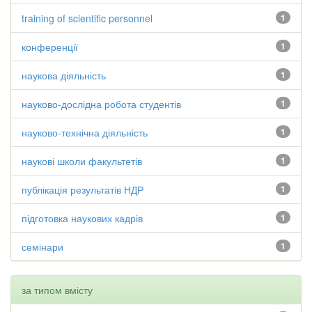
training of scientific personnel
1
конференції
1
наукова діяльність
1
науково-дослідна робота студентів
1
науково-технічна діяльність
1
наукові школи факультетів
1
публікація результатів НДР
1
підготовка наукових кадрів
1
семінари
1
за типом вмісту