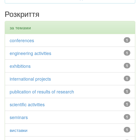
Розкриття
за темами
conferences
1
engineering activities
1
exhibitions
1
international projects
1
publication of results of research
1
scientific activities
1
seminars
1
виставки
1