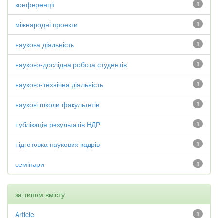
конференції
1
міжнародні проекти
1
наукова діяльність
1
науково-дослідна робота студентів
1
науково-технічна діяльність
1
наукові школи факультетів
1
публікація результатів НДР
1
підготовка наукових кадрів
1
семінари
1
за типом вмісту
Article
1