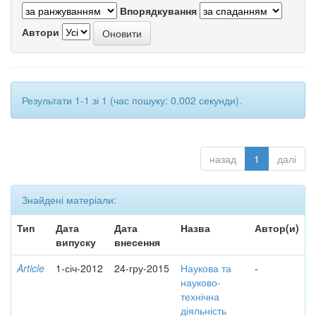
Впорядкування
Автори
Результати 1-1 зі 1 (час пошуку: 0.002 секунди).
назад
1
далі
Знайдені матеріали:
Тип
Дата
Дата
Назва
Автор(и)
випуску
внесення
Article
1-січ-2012
24-гру-2015
Наукова та
-
науково-
технічна
діяльність