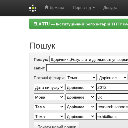
Домівка
Перегляд
Довідка
Skip
ELARTU — Інституційний репозитарій ТНТУ ім
navigation
Пошук
Пошук:
запит
Поточні фільтри:
Почати новий пошук