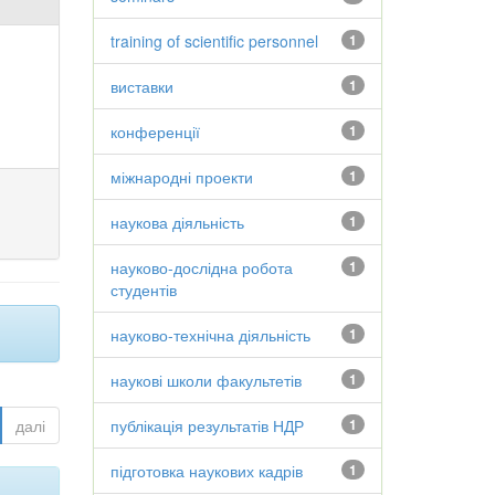
training of scientific personnel
1
виставки
1
конференції
1
міжнародні проекти
1
наукова діяльність
1
науково-дослідна робота
1
студентів
науково-технічна діяльність
1
наукові школи факультетів
1
далі
публікація результатів НДР
1
підготовка наукових кадрів
1