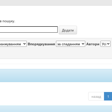
в пошуку.
Впорядкування
Автори
назад
1