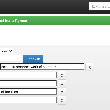
ені Івана Пулюя