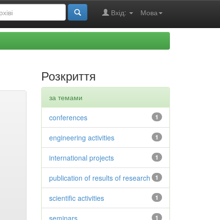
Вхід:
Мова
Розкриття
за темами
conferences
1
engineering activities
1
international projects
1
publication of results of research
1
scientific activities
1
seminars
1