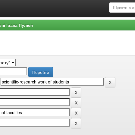
ені Івана Пулюя