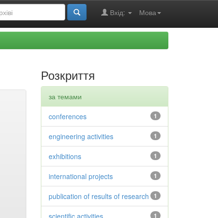
Вхід:
Мова
Розкриття
за темами
conferences
1
engineering activities
1
exhibitions
1
international projects
1
publication of results of research
1
scientific activities
1