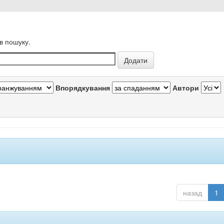
в пошуку.
Впорядкування
Автори
назад
1