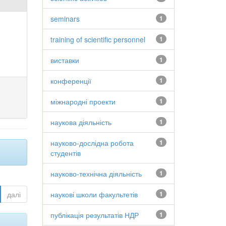
seminars
1
training of scientific personnel
1
виставки
1
конференції
1
міжнародні проекти
1
наукова діяльність
1
науково-дослідна робота
1
студентів
науково-технічна діяльність
1
далі
наукові школи факультетів
1
публікація результатів НДР
1