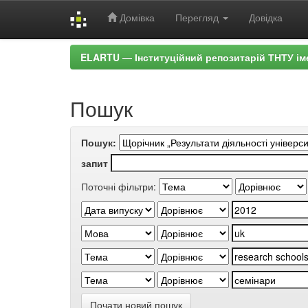
Домівка
Перегляд
Довідка
Skip
ELARTU — Інституційний репозитарій ТНТУ ім
navigation
Пошук
Пошук:
запит
Поточні фільтри:
Почати новий пошук