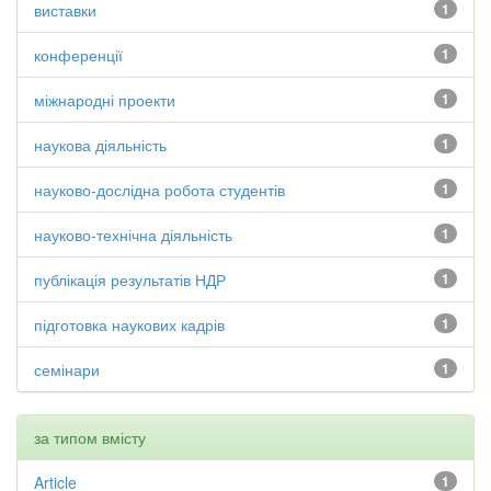
виставки
1
конференції
1
міжнародні проекти
1
наукова діяльність
1
науково-дослідна робота студентів
1
науково-технічна діяльність
1
публікація результатів НДР
1
підготовка наукових кадрів
1
семінари
1
за типом вмісту
Article
1