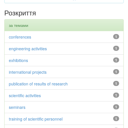
Розкриття
за темами
conferences
1
engineering activities
1
exhibitions
1
international projects
1
publication of results of research
1
scientific activities
1
seminars
1
training of scientific personnel
1