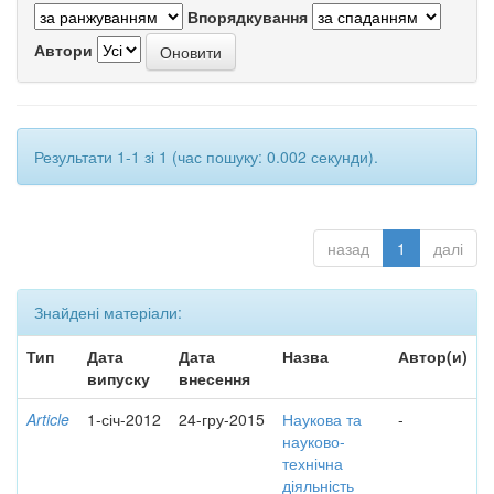
Впорядкування
Автори
Результати 1-1 зі 1 (час пошуку: 0.002 секунди).
назад
1
далі
Знайдені матеріали:
Тип
Дата
Дата
Назва
Автор(и)
випуску
внесення
Article
1-січ-2012
24-гру-2015
Наукова та
-
науково-
технічна
діяльність