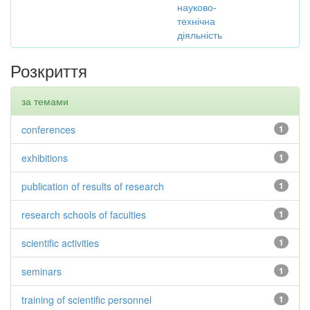
науково-
технічна
діяльність
Розкриття
за темами
conferences
1
exhibitions
1
publication of results of research
1
research schools of faculties
1
scientific activities
1
seminars
1
training of scientific personnel
1