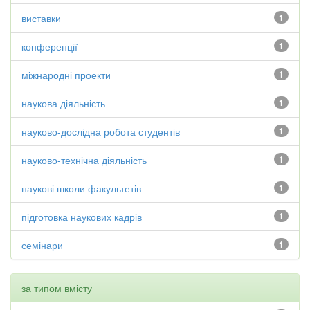
виставки
1
конференції
1
міжнародні проекти
1
наукова діяльність
1
науково-дослідна робота студентів
1
науково-технічна діяльність
1
наукові школи факультетів
1
підготовка наукових кадрів
1
семінари
1
за типом вмісту