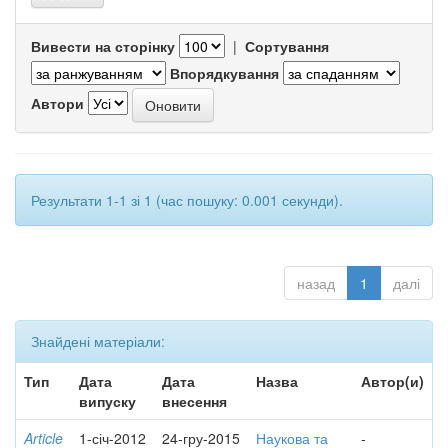
Вивести на сторінку
|
Сортування
Впорядкування
Автори
Результати 1-1 зі 1 (час пошуку: 0.001 секунди).
назад
1
далі
Знайдені матеріали:
Тип
Дата
Дата
Назва
Автор(и)
випуску
внесення
Article
1-січ-2012
24-гру-2015
Наукова та
-