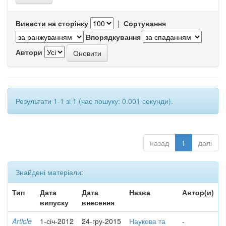
Вивести на сторінку
|
Сортування
Впорядкування
Автори
Результати 1-1 зі 1 (час пошуку: 0.001 секунди).
назад
1
далі
Знайдені матеріали:
Тип
Дата
Дата
Назва
Автор(и)
випуску
внесення
Article
1-січ-2012
24-гру-2015
Наукова та
-