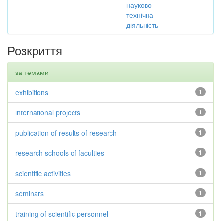
науково-
технічна
діяльність
Розкриття
за темами
exhibitions
1
international projects
1
publication of results of research
1
research schools of faculties
1
scientific activities
1
seminars
1
training of scientific personnel
1