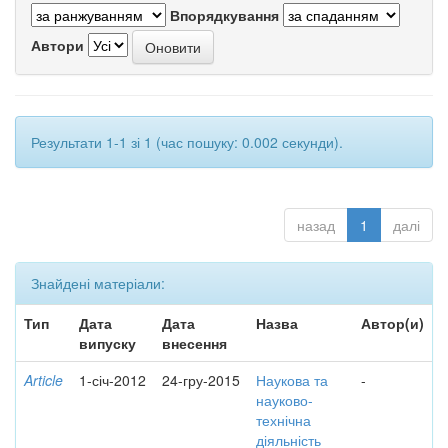
Впорядкування
Автори
Результати 1-1 зі 1 (час пошуку: 0.002 секунди).
назад
1
далі
Знайдені матеріали:
Тип
Дата
Дата
Назва
Автор(и)
випуску
внесення
Article
1-січ-2012
24-гру-2015
Наукова та
-
науково-
технічна
діяльність