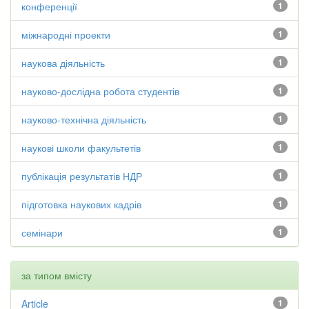
конференції
1
міжнародні проекти
1
наукова діяльність
1
науково-дослідна робота студентів
1
науково-технічна діяльність
1
наукові школи факультетів
1
публікація результатів НДР
1
підготовка наукових кадрів
1
семінари
1
за типом вмісту
Article
1