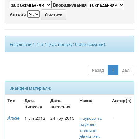
Впорядкування
Автори
Результати 1-1 зі 1 (час пошуку: 0.002 секунди).
назад
1
далі
Знайдені матеріали:
Тип
Дата
Дата
Назва
Автор(и)
випуску
внесення
Article
1-січ-2012
24-гру-2015
Наукова та
-
науково-
технічна
діяльність