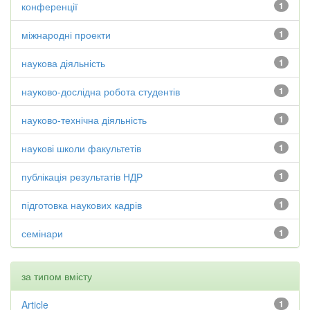
конференції
1
міжнародні проекти
1
наукова діяльність
1
науково-дослідна робота студентів
1
науково-технічна діяльність
1
наукові школи факультетів
1
публікація результатів НДР
1
підготовка наукових кадрів
1
семінари
1
за типом вмісту
Article
1