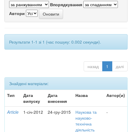
Впорядкування
Автори
Результати 1-1 зі 1 (час пошуку: 0.002 секунди).
назад
1
далі
Знайдені матеріали:
Тип
Дата
Дата
Назва
Автор(и)
випуску
внесення
Article
1-січ-2012
24-гру-2015
Наукова та
-
науково-
технічна
діяльність