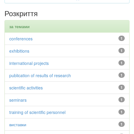
Розкриття
за темами
conferences
1
exhibitions
1
international projects
1
publication of results of research
1
scientific activities
1
seminars
1
training of scientific personnel
1
виставки
1