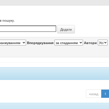
в пошуку.
Впорядкування
Автори
назад
1