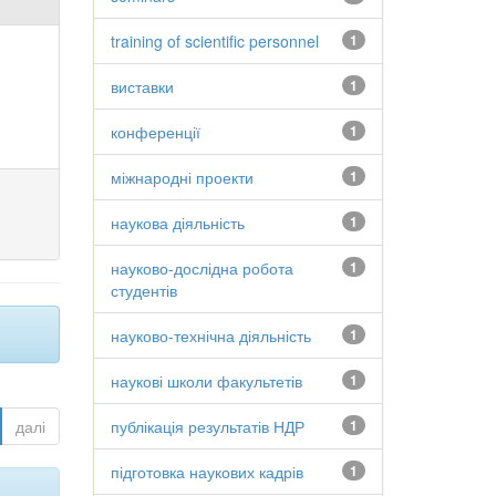
training of scientific personnel
1
виставки
1
конференції
1
міжнародні проекти
1
наукова діяльність
1
науково-дослідна робота
1
студентів
науково-технічна діяльність
1
наукові школи факультетів
1
далі
публікація результатів НДР
1
підготовка наукових кадрів
1