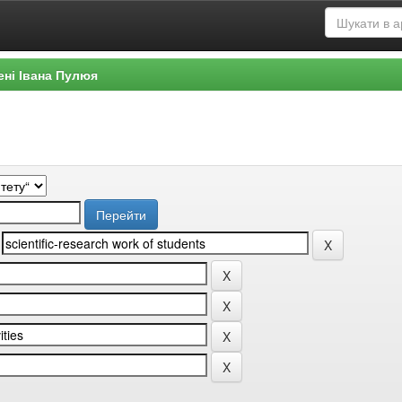
ені Івана Пулюя