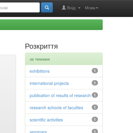
Вхід:
Мова
Розкриття
за темами
exhibitions
1
international projects
1
publication of results of research
1
research schools of faculties
1
scientific activities
1
seminars
1