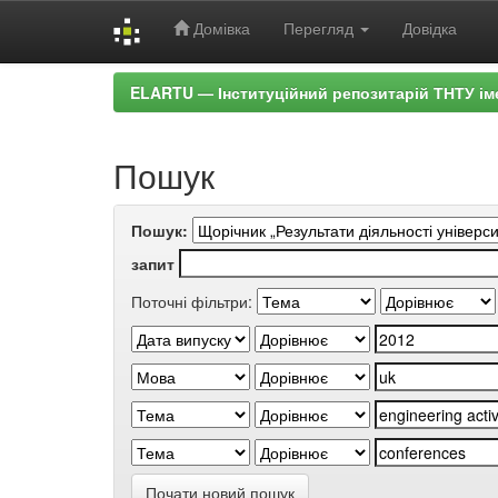
Домівка
Перегляд
Довідка
Skip
ELARTU — Інституційний репозитарій ТНТУ ім
navigation
Пошук
Пошук:
запит
Поточні фільтри:
Почати новий пошук